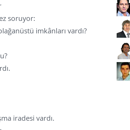
r
mez soruyor:
olağanüstü imkânları vardı?
du?
dı.
ma iradesi vardı.