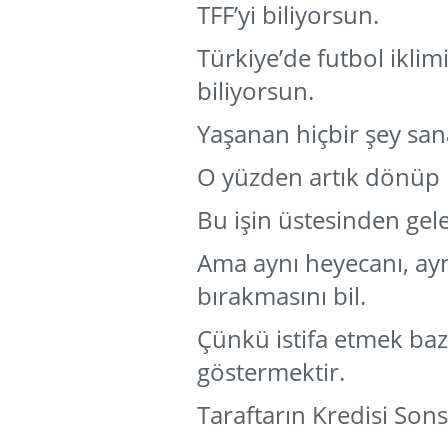
TFF’yi biliyorsun.
Türkiye’de futbol iklimi
biliyorsun.
Yaşanan hiçbir şey sana
O yüzden artık dönüp
Bu işin üstesinden gel
Ama aynı heyecanı, ay
bırakmasını bil.
Çünkü istifa etmek ba
göstermektir.
Taraftarın Kredisi Son