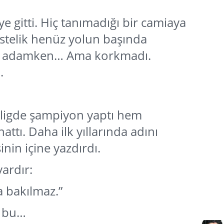
ye gitti. Hiç tanımadığı bir camiaya
Üstelik henüz yolun başında
nik adamken… Ama korkmadı.
.
m ligde şampiyon yaptı hem
attı. Daha ilk yıllarında adını
inin içine yazdırdı.
ardır:
fa bakılmaz.”
k bu…