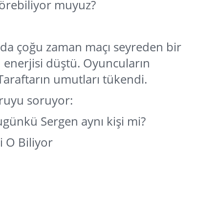
örebiliyor muyuz?
nda çoğu zaman maçı seyreden bir
 enerjisi düştü. Oyuncuların
araftarın umutları tükendi.
oruyu soruyor:
ugünkü Sergen aynı kişi mi?
i O Biliyor