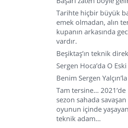
Başarı zaten böyle geli
Tarihte hiçbir büyük b
emek olmadan, alın te
kupanın arkasında gec
vardır.
Beşiktaş’ın teknik dire
Sergen Hoca’da O Eski 
Benim Sergen Yalçın’la
Tam tersine… 2021’de 
sezon sahada savaşan b
oyunun içinde yaşayan,
teknik adam…