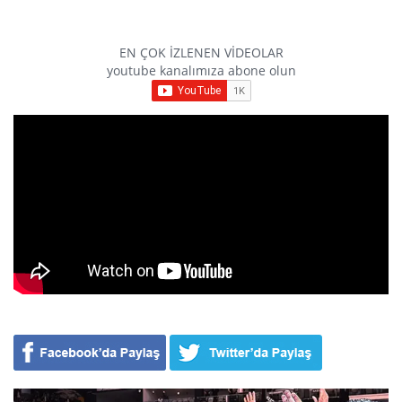
EN ÇOK İZLENEN VİDEOLAR
youtube kanalımıza abone olun