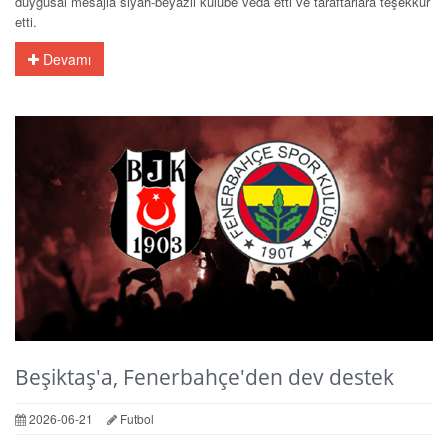
duygusal mesajla siyah-beyazlı kulübe veda etti ve taraftarlara teşekkür
etti.
Devamı
Beşiktaş'a, Fenerbahçe'den dev destek
2026-06-21
Futbol