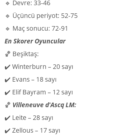
🔹 Devre: 33-46
🔹 Üçüncü periyot: 52-75
🔹 Maç sonucu: 72-91
En Skorer Oyuncular
🏀 Beşiktaş:
✔️ Winterburn – 20 sayı
✔️ Evans – 18 sayı
✔️ Elif Bayram – 12 sayı
🏀
Villeneuve d'Ascq LM:
✔️ Leite – 28 sayı
✔️ Zellous – 17 sayı