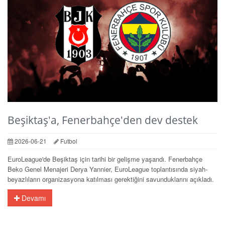
Beşiktaş'a, Fenerbahçe'den dev destek
2026-06-21
Futbol
EuroLeague'de Beşiktaş için tarihi bir gelişme yaşandı. Fenerbahçe
Beko Genel Menajeri Derya Yannier, EuroLeague toplantısında siyah-
beyazlıların organizasyona katılması gerektiğini savunduklarını açıkladı.
Devamı