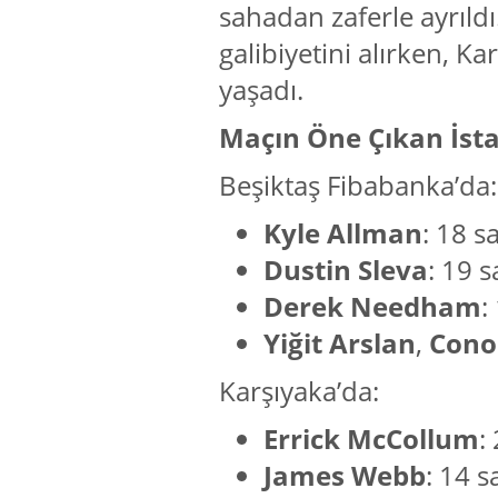
sahadan zaferle ayrıldı
galibiyetini alırken, Ka
yaşadı.
Maçın Öne Çıkan İstat
Beşiktaş Fibabanka’da:
Kyle Allman
: 18 s
Dustin Sleva
: 19 s
Derek Needham
:
Yiğit Arslan
,
Cono
Karşıyaka’da:
Errick McCollum
:
James Webb
: 14 s