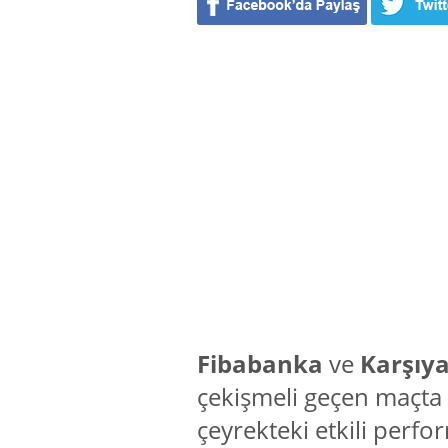
Fibabanka
ve
Karşıy
çekişmeli geçen maçta
çeyrekteki etkili perf