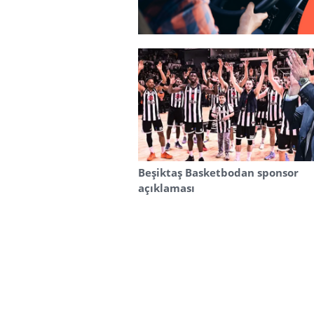
Beşiktaş Basketbodan sponsor
açıklaması