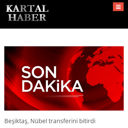
Toggle
navigat
Beşiktaş, Nübel transferini bitirdi