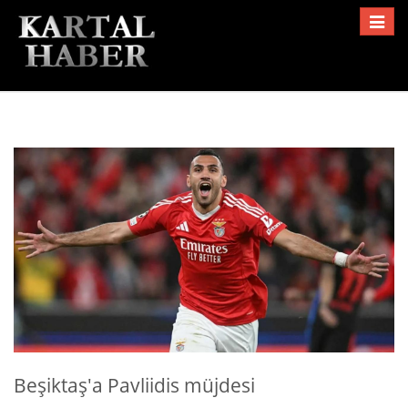
Toggle
navigat
Beşiktaş'a Pavliidis müjdesi