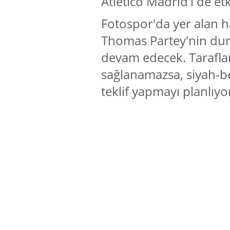
Atletico Madrid'i de etk
Fotospor'da yer alan h
Thomas Partey'nin du
devam edecek. Tarafla
sağlanamazsa, siyah-be
teklif yapmayı planlıyo