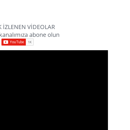
 İZLENEN VİDEOLAR
kanalımıza abone olun