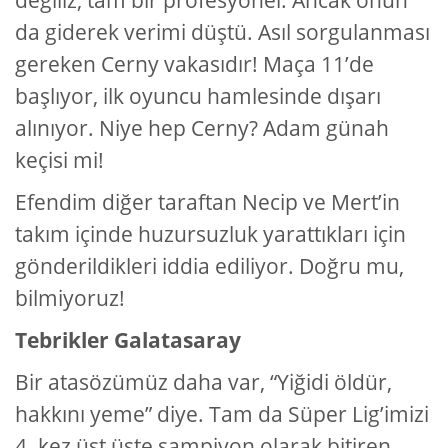
değiliz, tam bir profesyonel. Ancak onun
da giderek verimi düştü. Asıl sorgulanması
gereken Cerny vakasıdır! Maça 11’de
başlıyor, ilk oyuncu hamlesinde dışarı
alınıyor. Niye hep Cerny? Adam günah
keçisi mi!
Efendim diğer taraftan Necip ve Mert’in
takım içinde huzursuzluk yarattıkları için
gönderildikleri iddia ediliyor. Doğru mu,
bilmiyoruz!
Tebrikler Galatasaray
Bir atasözümüz daha var, “Yiğidi öldür,
hakkını yeme” diye. Tam da Süper Lig’imizi
4. kez üst üste şampiyon olarak bitiren