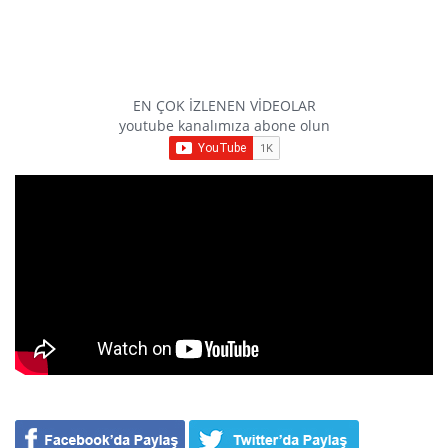
EN ÇOK İZLENEN VİDEOLAR
youtube kanalımıza abone olun