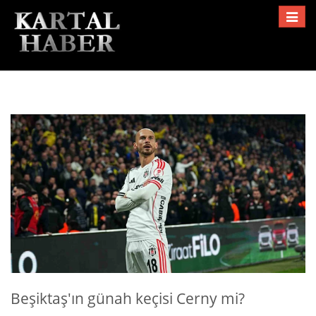
Toggle
navigat
Beşiktaş'ın günah keçisi Cerny mi?