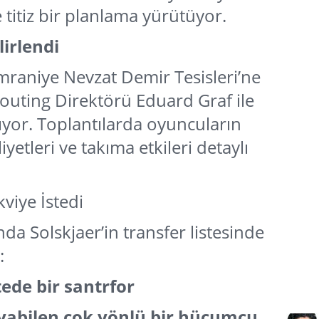
e titiz bir planlama yürütüyor.
lirlendi
Ümraniye Nevzat Demir Tesisleri’ne
couting Direktörü Eduard Graf ile
pıyor. Toplantılarda oyuncuların
iyetleri ve takıma etkileri detaylı
viye İstedi
a Solskjaer’in transfer listesinde
:
ede bir santrfor
yabilen çok yönlü bir hücumcu