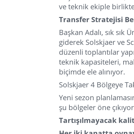
ve teknik ekiple birlikt
Transfer Stratejisi Be
Başkan Adalı, sık sık 
giderek Solskjaer ve S
düzenli toplantılar ya
teknik kapasiteleri, mal
biçimde ele alınıyor.
Solskjaer 4 Bölgeye Tak
Yeni sezon planlamasınd
şu bölgeler öne çıkıyor
Tartışılmayacak kalit
Her iki kanatta oyna