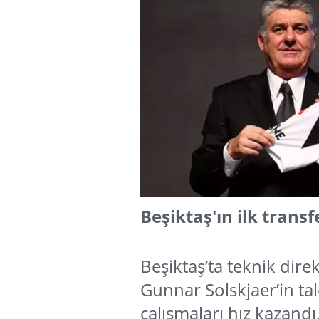
Beşiktaş'ın ilk transf
Beşiktaş’ta teknik dire
Gunnar Solskjaer’in ta
çalışmaları hız kazandı