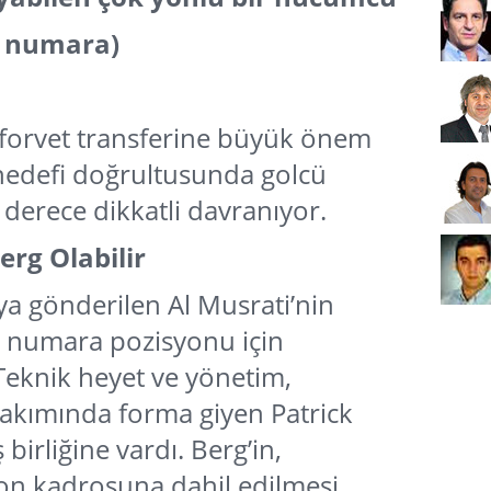
6 numara)
e forvet transferine büyük önem
hedefi doğrultusunda golcü
derece dikkatli davranıyor.
erg Olabilir
ya gönderilen Al Musrati’nin
6 numara pozisyonu için
 Teknik heyet ve yönetim,
takımında forma giyen Patrick
irliğine vardı. Berg’in,
zon kadrosuna dahil edilmesi