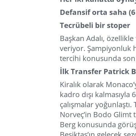
Defansif orta saha (
Tecrübeli bir stoper
Başkan Adalı, özellikl
veriyor. Şampiyonluk 
tercihi konusunda son 
İlk Transfer Patrick B
Kiralık olarak Monaco’
kadro dışı kalmasıyla 
çalışmalar yoğunlaştı.
Norveç’in Bodo Glimt 
Berg konusunda görüş b
Beşiktaş’ın gelecek se