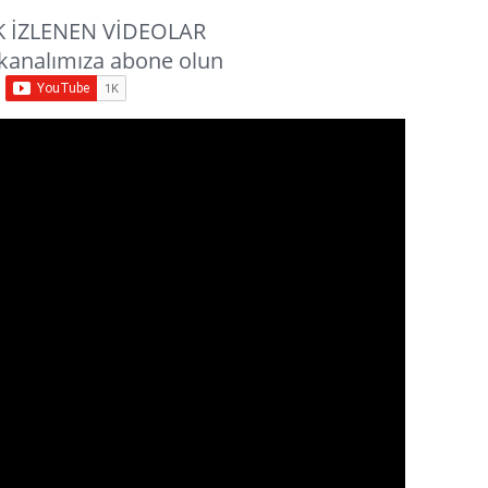
 İZLENEN VİDEOLAR
kanalımıza abone olun