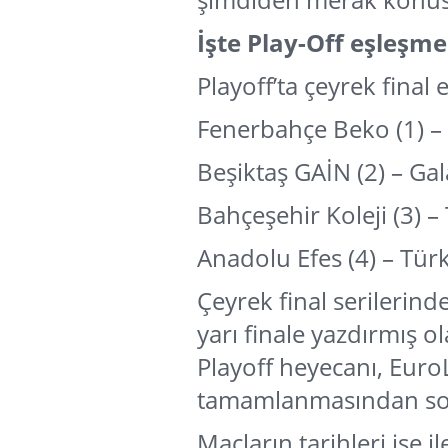
İşte Play-Off eşleşme
Playoff’ta çeyrek final 
Fenerbahçe Beko (1) – 
Beşiktaş GAİN (2) – Ga
Bahçeşehir Koleji (3) –
Anadolu Efes (4) – Tür
Çeyrek final serilerinde
yarı finale yazdırmış o
Playoff heyecanı, Eur
tamamlanmasından son
Maçların tarihleri ise i