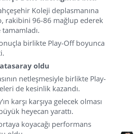
ahçeşehir Koleji deplasmanına
, rakibini 96-86 mağlup ederek
e tamamladı.
 sonuçla birlikte Play-Off boyunca
i.
latasaray oldu
ının netleşmesiyle birlikte Play-
eleri de kesinlik kazandı.
y’ın karşı karşıya gelecek olması
büyük heyecan yarattı.
e ortaya koyacağı performans
u oldu.