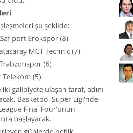
leri
eşleşmeleri şu şekilde:
Safiport Erokspor (8)
latasaray MCT Technic (7)
 Trabzonspor (6)
k Telekom (5)
 iki galibiyete ulaşan taraf, adını
lacak. Basketbol Süper Ligi’nde
oLeague Final Four’unun
ra başlayacak.
lerleyen günlerde netlik