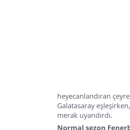
heyecanlandıran çeyrek
Galatasaray eşleşirke
merak uyandırdı.
Normal sezon Fenerba