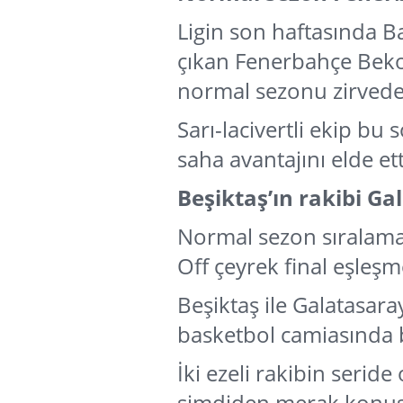
Ligin son haftasında B
çıkan Fenerbahçe Beko
normal sezonu zirved
Sarı-lacivertli ekip bu
saha avantajını elde ett
Beşiktaş’ın rakibi Ga
Normal sezon sıralamas
Off çeyrek final eşleşm
Beşiktaş ile Galatasara
basketbol camiasında 
İki ezeli rakibin serid
şimdiden merak konus