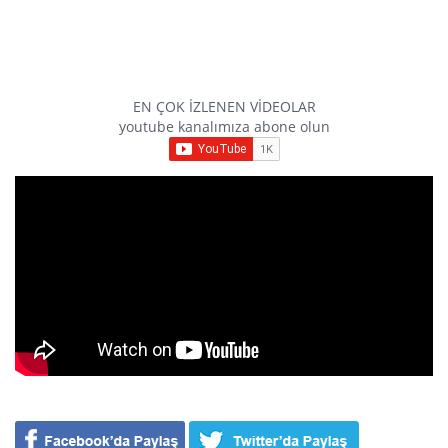
EN ÇOK İZLENEN VİDEOLAR
youtube kanalımıza abone olun