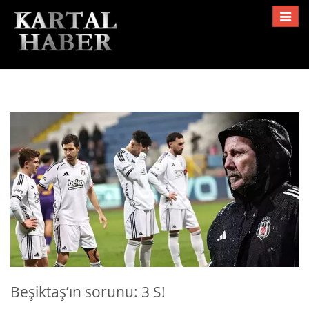
Toggle
navigat
Beşiktaş’ın sorunu: 3 S!