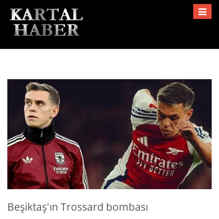
Toggle
navigat
Beşiktaş'ın Trossard bombası