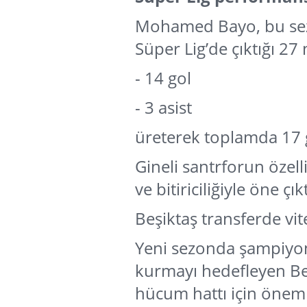
Mohamed Bayo, bu sez
Süper Lig’de çıktığı 27
- 14 gol
- 3 asist
üreterek toplamda 17 
Gineli santrforun özelli
ve bitiriciliğiyle öne çık
Beşiktaş transferde vit
Yeni sezonda şampiyon
kurmayı hedefleyen B
hücum hattı için önemli