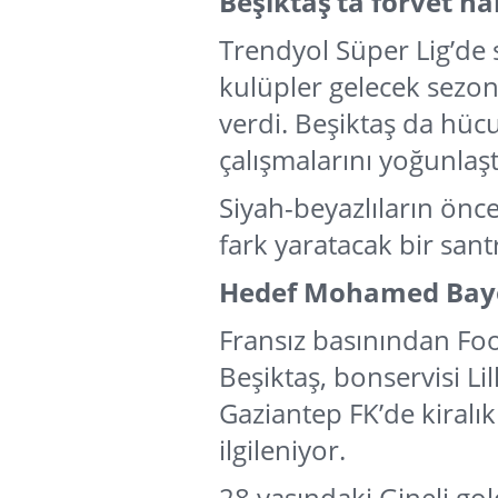
Beşiktaş’ta forvet ha
Trendyol Süper Lig’de
kulüpler gelecek sezon
verdi. Beşiktaş da hüc
çalışmalarını yoğunlaşt
Siyah-beyazlıların önce
fark yaratacak bir sant
Hedef Mohamed Bay
Fransız basınından Fo
Beşiktaş, bonservisi L
Gaziantep FK’de kiral
ilgileniyor.
28 yaşındaki Gineli go