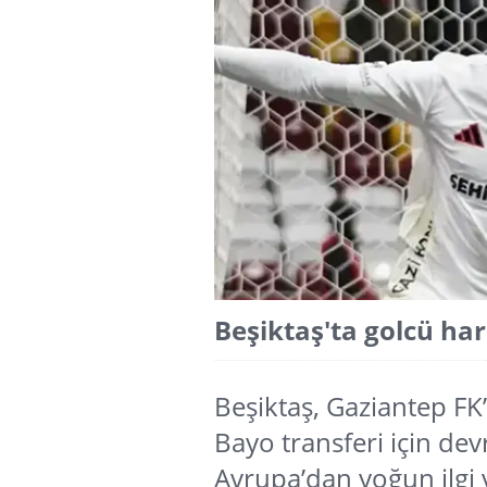
Beşiktaş'ta golcü ha
Beşiktaş, Gaziantep F
Bayo transferi için devr
Avrupa’dan yoğun ilgi v