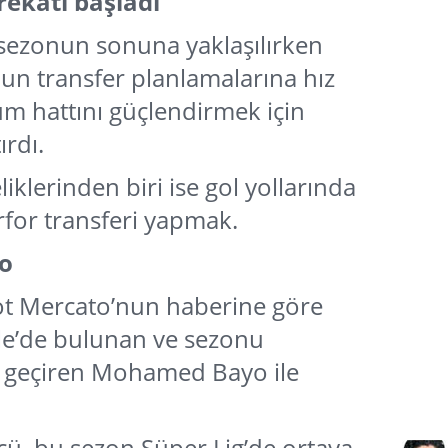
rekâtı başladı
 sezonun sonuna yaklaşılırken
un transfer planlamalarına hız
um hattını güçlendirmek için
ırdı.
liklerinden biri ise gol yollarında
rfor transferi yapmak.
o
ot Mercato’nun haberine göre
ille’de bulunan ve sezonu
ık geçiren Mohamed Bayo ile
lcü, bu sezon Süper Lig’de ortaya