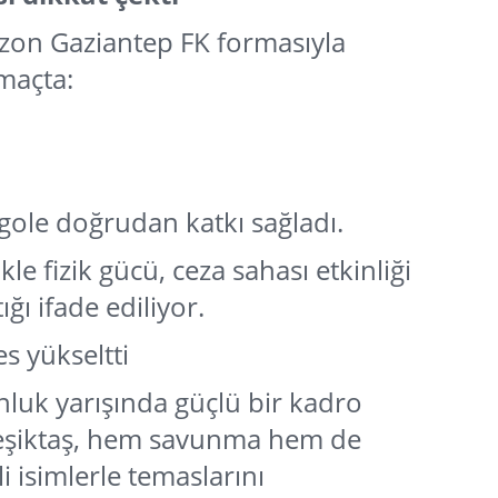
on Gaziantep FK formasıyla
 maçta:
gole doğrudan katkı sağladı.
kle fizik gücü, ceza sahası etkinliği
tığı ifade ediliyor.
es yükseltti
luk yarışında güçlü bir kadro
eşiktaş, hem savunma hem de
 isimlerle temaslarını