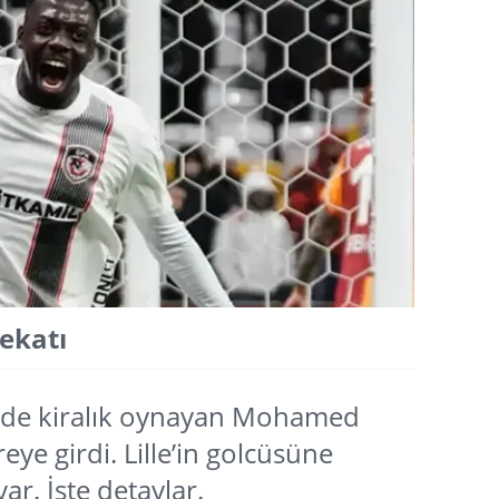
rekatı
K’de kiralık oynayan Mohamed
eye girdi. Lille’in golcüsüne
ar. İşte detaylar.