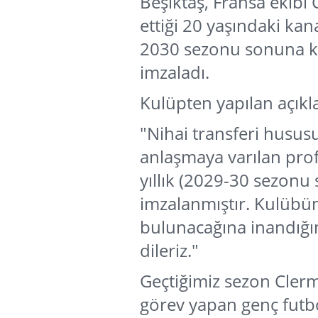
Beşiktaş, Fransa ekibi
ettiği 20 yaşındaki kan
2030 sezonu sonuna kad
imzaladı.
Kulüpten yapılan açıkla
"Nihai transferi husus
anlaşmaya varılan profe
yıllık (2029-30 sezon
imzalanmıştır. Kulübü
bulunacağına inandığımı
dileriz."
Geçtiğimiz sezon Cler
görev yapan genç futbol