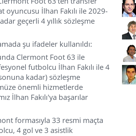
 Clermont Foot 63'ten transfer
at oyuncusu İlhan Fakılı ile 2029-
ar geçerli 4 yıllık sözleşme
mada şu ifadeler kullanıldı:
unda Clermont Foot 63 ile
syonel futbolcu İlhan Fakılı ile 4
u sonuna kadar) sözleşme
müze önemli hizmetlerde
z İlhan Fakılı'ya başarılar
mont formasıyla 33 resmi maçta
cu, 4 gol ve 3 asistlik