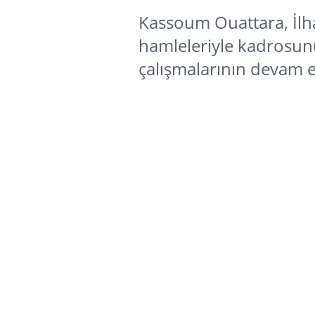
Kassoum Ouattara, İlha
hamleleriyle kadrosunu
çalışmalarının devam ett