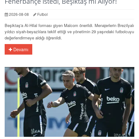
Fenerbahçe istedi, Beşiktaş mı Alıyor!
2026-08-08
Futbol
Beşiktaş'a Al-Hilal forması giyen Malcom önerildi. Menajerlerin Brezilyalı
yıldızı siyah-beyazlılara teklif ettiği ve yönetimin 29 yaşındaki futbolcuyu
değerlendirmeye aldığı öğrenildi.
Devamı