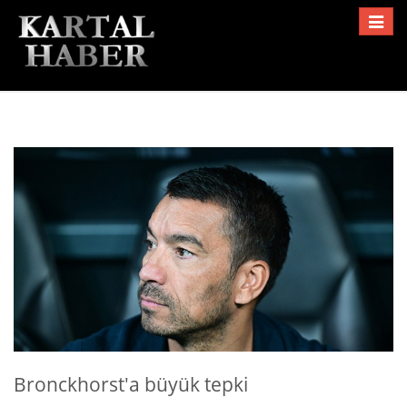
Toggle
navigat
Bronckhorst'a büyük tepki