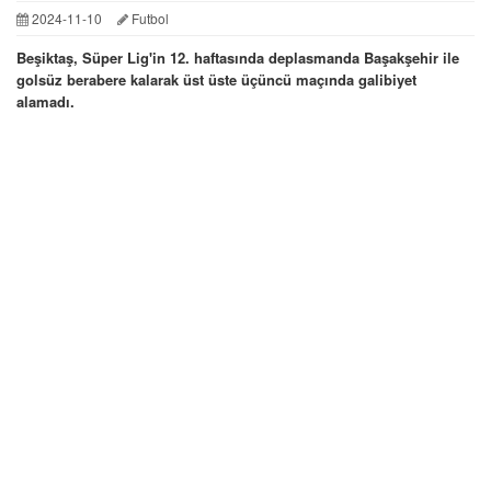
2024-11-10
Futbol
Beşiktaş, Süper Lig'in 12. haftasında deplasmanda Başakşehir ile
golsüz berabere kalarak üst üste üçüncü maçında galibiyet
alamadı.