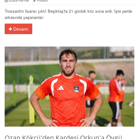
Trossard'ın lisansı çıktı! Beşiktaş'ta 21 günlük kriz sona erdi. İşte perde
arkasında yaşananlar:
Devamı
Ozan Kökçü'den Kardeşi Orkun'a Övgü