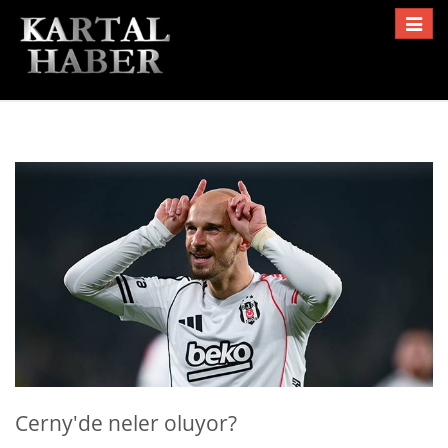
Toggle
navigat
Cerny'de neler oluyor?