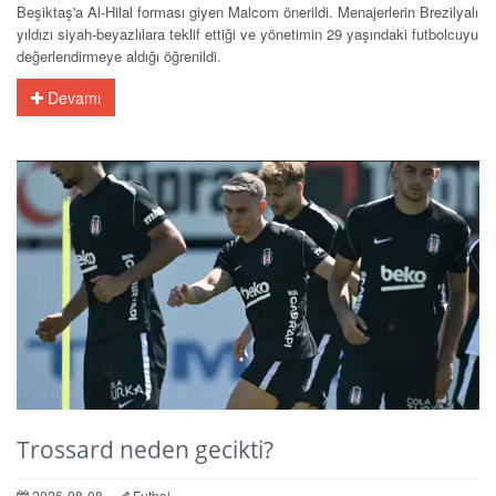
Beşiktaş'a Al-Hilal forması giyen Malcom önerildi. Menajerlerin Brezilyalı
yıldızı siyah-beyazlılara teklif ettiği ve yönetimin 29 yaşındaki futbolcuyu
değerlendirmeye aldığı öğrenildi.
Devamı
Trossard neden gecikti?
2026-08-08
Futbol