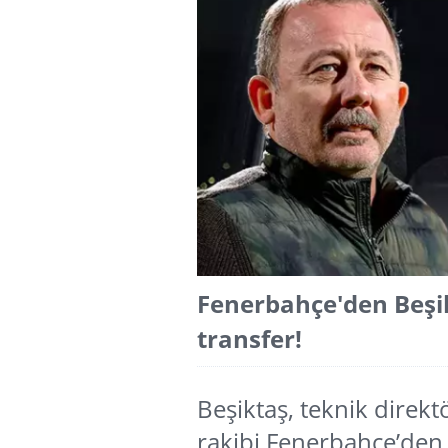
Fenerbahçe'den Beşi
transfer!
Beşiktaş, teknik direktö
rakibi Fenerbahçe’den 