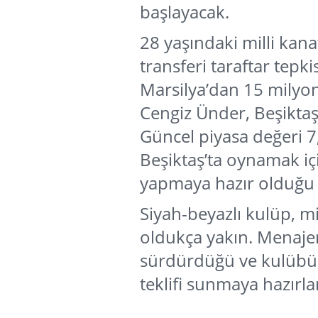
başlayacak.
28 yaşındaki milli kan
transferi taraftar tep
Marsilya’dan 15 milyon
Cengiz Ünder, Beşiktaş
Güncel piyasa değeri 
Beşiktaş’ta oynamak iç
yapmaya hazır olduğu be
Siyah-beyazlı kulüp, m
oldukça yakın. Menajer
sürdürdüğü ve kulübün
teklifi sunmaya hazırla