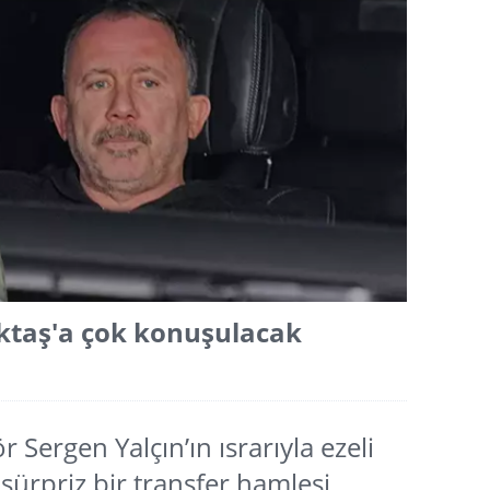
ktaş'a çok konuşulacak
r Sergen Yalçın’ın ısrarıyla ezeli
sürpriz bir transfer hamlesi