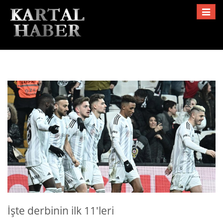
Toggle
navigat
İşte derbinin ilk 11'leri