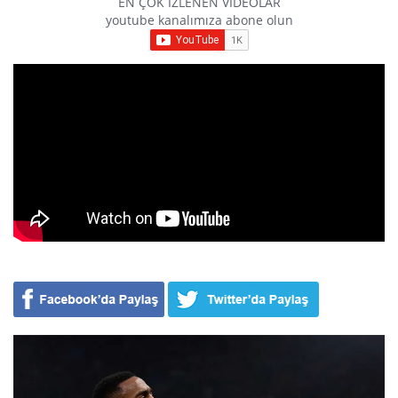
EN ÇOK İZLENEN VİDEOLAR
youtube kanalımıza abone olun