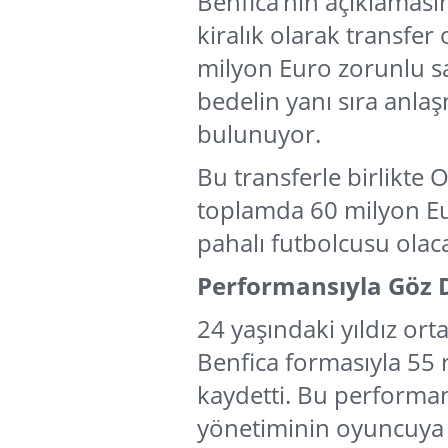
Benfica’nın açıklaması
kiralık olarak transfe
milyon Euro zorunlu sa
bedelin yanı sıra anl
bulunuyor.
Bu transferle birlikte 
toplamda 60 milyon Eur
pahalı futbolcusu olac
Performansıyla Göz 
24 yaşındaki yıldız or
Benfica formasıyla 55 
kaydetti. Bu performan
yönetiminin oyuncuya ol