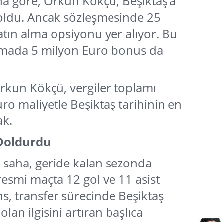
na göre, Orkun Kökçü, Beşiktaş’a
r oldu. Ancak sözleşmesinde 25
tın alma opsiyonu yer alıyor. Bu
aşmada 5 milyon Euro bonus da
Orkun Kökçü, vergiler toplamı
o maliyetle Beşiktaş tarihinin en
ak.
Doldurdu
ta saha, geride kalan sezonda
resmi maçta 12 gol ve 11 asist
s, transfer sürecinde Beşiktaş
an ilgisini artıran başlıca