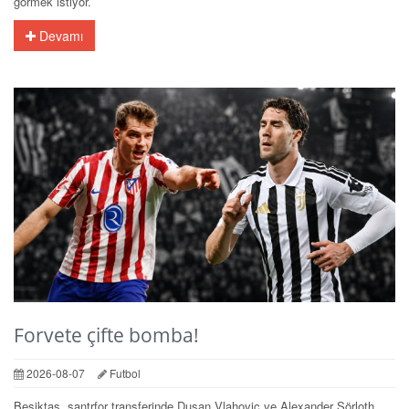
görmek istiyor.
Devamı
Forvete çifte bomba!
2026-08-07
Futbol
Beşiktaş, santrfor transferinde Dusan Vlahovic ve Alexander Sörloth