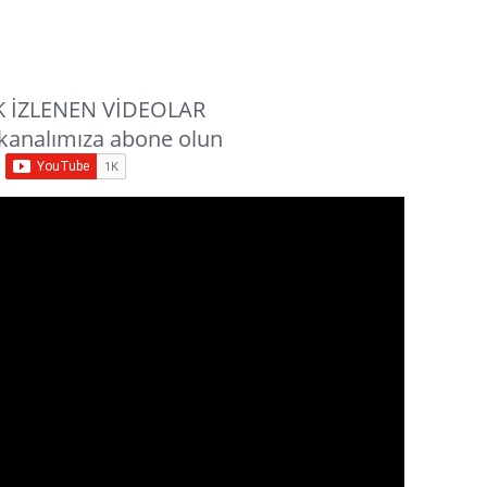
 İZLENEN VİDEOLAR
kanalımıza abone olun