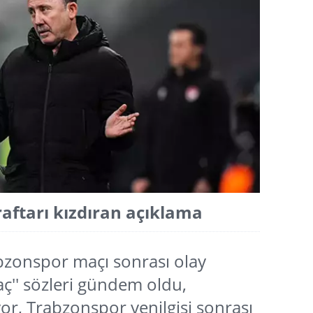
raftarı kızdıran açıklama
bzonspor maçı sonrası olay
ç'' sözleri gündem oldu,
yor, Trabzonspor yenilgisi sonrası