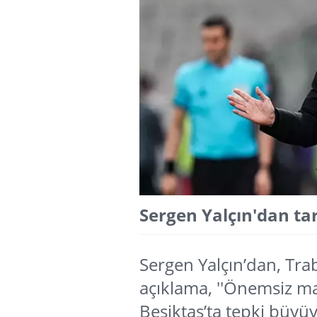
Sergen Yalçın'dan ta
Sergen Yalçın’dan, Tra
açıklama, ''Önemsiz ma
Beşiktaş’ta tepki büyü