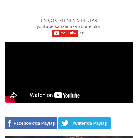
EN ÇOK İZLENEN VİDEOLAR
youtube kanalımıza abone olun