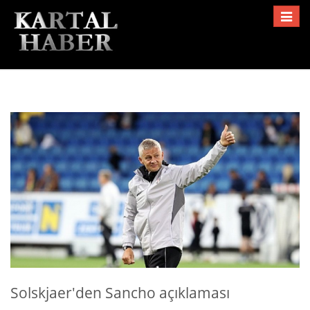
Toggle
navigat
Solskjaer'den Sancho açıklaması