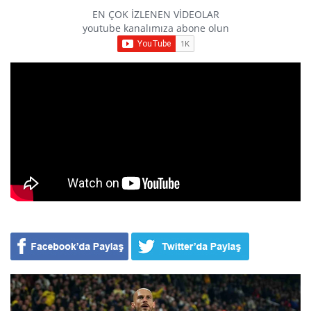
EN ÇOK İZLENEN VİDEOLAR
youtube kanalımıza abone olun