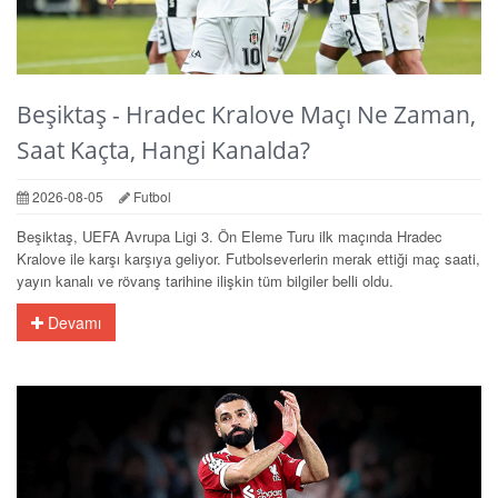
Beşiktaş - Hradec Kralove Maçı Ne Zaman,
Saat Kaçta, Hangi Kanalda?
2026-08-05
Futbol
Beşiktaş, UEFA Avrupa Ligi 3. Ön Eleme Turu ilk maçında Hradec
Kralove ile karşı karşıya geliyor. Futbolseverlerin merak ettiği maç saati,
yayın kanalı ve rövanş tarihine ilişkin tüm bilgiler belli oldu.
Devamı