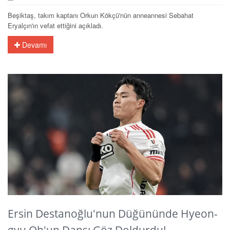
Beşiktaş, takım kaptanı Orkun Kökçü'nün anneannesi Sebahat
Eryalçın'ın vefat ettiğini açıkladı.
Devamı
Ersin Destanoğlu'nun Düğününde Hyeon-
gyu Oh'un Dansı Göz Doldurdu!