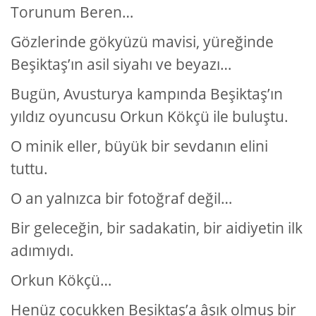
Torunum Beren…
Gözlerinde gökyüzü mavisi, yüreğinde
Beşiktaş’ın asil siyahı ve beyazı…
Bugün, Avusturya kampında Beşiktaş’ın
yıldız oyuncusu Orkun Kökçü ile buluştu.
O minik eller, büyük bir sevdanın elini
tuttu.
O an yalnızca bir fotoğraf değil…
Bir geleceğin, bir sadakatin, bir aidiyetin ilk
adımıydı.
Orkun Kökçü…
Henüz çocukken Beşiktaş’a âşık olmuş bir