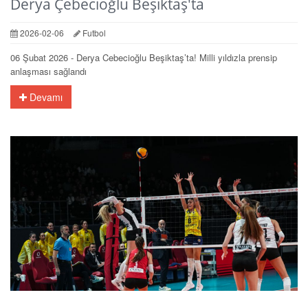
Derya Çebecioğlu Beşiktaş'ta
2026-02-06
Futbol
06 Şubat 2026 - Derya Cebecioğlu Beşiktaş’ta! Milli yıldızla prensip
anlaşması sağlandı
Devamı