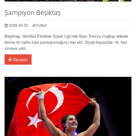
Şampiyon Beşiktaş
2026-05-02
Futbol
Beşiktaş, Hentbol Erkekler Süper Ligi’nde Spor Toto’yu mağlup ederek
bitime iki hafta kala şampiyonluğunu ilan etti. Siyah-beyazlılar 19. kez
zirveye çıktı.
Devamı