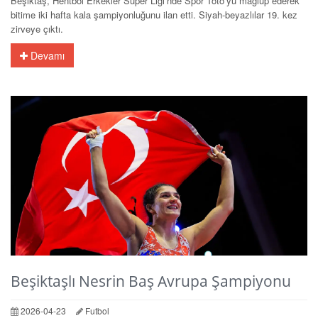
Beşiktaş, Hentbol Erkekler Süper Ligi’nde Spor Toto’yu mağlup ederek
bitime iki hafta kala şampiyonluğunu ilan etti. Siyah-beyazlılar 19. kez
zirveye çıktı.
Devamı
Beşiktaşlı Nesrin Baş Avrupa Şampiyonu
2026-04-23
Futbol