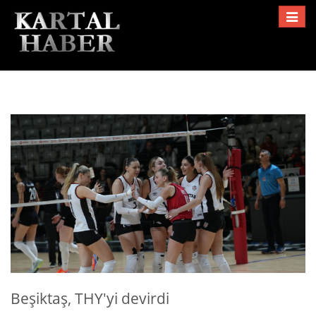
Toggle
navigat
Beşiktaş, THY'yi devirdi