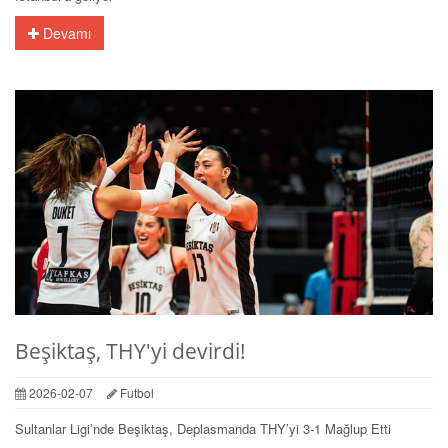
Devamı
Beşiktaş, THY'yi devirdi!
2026-02-07
Futbol
Sultanlar Ligi’nde Beşiktaş, Deplasmanda THY’yi 3-1 Mağlup Etti