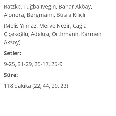
Ratzke, Tu
ğ
ba
İ
vegin, Bahar Akbay,
Alondra, Bergmann, Bü
ş
ra K
ı
l
ı
çl
ı
(Melis Y
ı
lmaz, Merve Nezir, Ça
ğ
la
Çiçeko
ğ
lu, Adelusi, Orthmann, Karmen
Aksoy)
Setler:
9-25, 31-29, 25-17, 25-9
Süre:
118 dakika (22, 44, 29, 23)