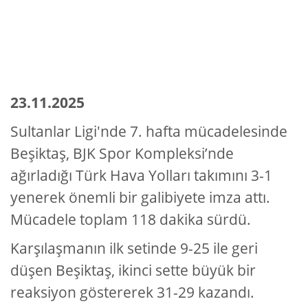
23.11.2025
Sultanlar Ligi'nde 7. hafta mücadelesinde
Be
ş
ikta
ş
, BJK Spor Kompleksi’nde
a
ğı
rlad
ığı
Türk Hava Yollar
ı
tak
ı
m
ı
n
ı
3-1
yenerek önemli bir galibiyete imza att
ı
.
Mücadele toplam 118 dakika sürdü.
Kar
şı
la
ş
man
ı
n ilk setinde 9-25 ile geri
dü
ş
en Be
ş
ikta
ş
, ikinci sette büyük bir
reaksiyon göstererek 31-29 kazand
ı
.