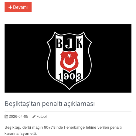
Devamı
Beşiktaş'tan penaltı açıklaması
2026-04-05
Futbol
Beşiktaş, derbi maçın 90+7'sinde Fenerbahçe lehine verilen penaltı
kararına isyan etti.