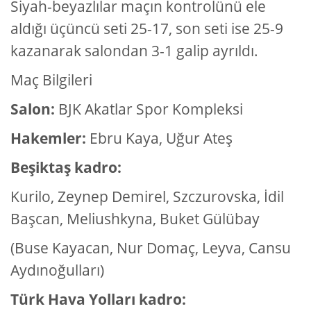
Siyah-beyazl
ı
lar maç
ı
n kontrolünü ele
ald
ığı
üçüncü seti 25-17, son seti ise 25-9
kazanarak salondan 3-1 galip ayr
ı
ld
ı
.
Maç Bilgileri
Salon:
BJK Akatlar Spor Kompleksi
Hakemler:
Ebru Kaya, U
ğ
ur Ate
ş
Be
ş
ikta
ş
kadro:
Kurilo, Zeynep Demirel, Szczurovska,
İ
dil
Ba
ş
can, Meliushkyna, Buket Gülübay
(Buse Kayacan, Nur Domaç, Leyva, Cansu
Ayd
ı
no
ğ
ullar
ı
)
Türk Hava Yollar
ı
kadro: