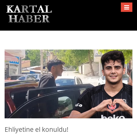
Toggle
navigat
Ehliyetine el konuldu!