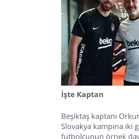
İşte Kaptan
Beşiktaş kaptanı Orkun
Slovakya kampına iki gü
futbolcunun örnek davr