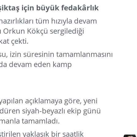
ktaş için büyük fedakârlık
hazırlıkları tüm hızıyla devam
ı Orkun Kökçü sergilediği
at çekti.
su, izin süresinin tamamlanmasını
'da devam eden kamp
apılan açıklamaya göre, yeni
ürdüren siyah-beyazlı ekip günü
nmanla tamamladı.
irilen yaklaşık bir saatlik