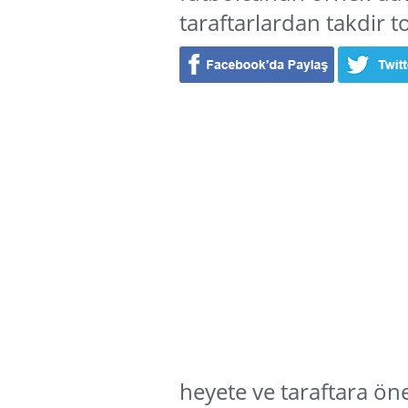
taraftarlardan takdir t
heyete ve taraftara öne