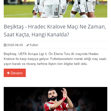
Beşiktaş - Hradec Kralove Maçı Ne Zaman,
Saat Kaçta, Hangi Kanalda?
2026-08-05
Futbol
Beşiktaş, UEFA Avrupa Ligi 3. Ön Eleme Turu ilk maçında Hradec
Kralove ile karşı karşıya geliyor. Futbolseverlerin merak ettiği maç saati,
yayın kanalı ve rövanş tarihine ilişkin tüm bilgiler belli oldu.
Devamı