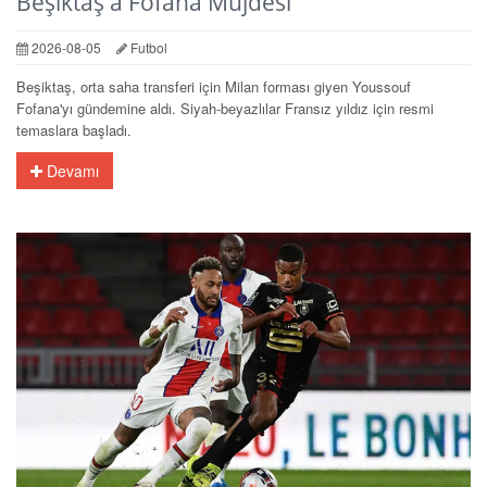
Beşiktaş'a Fofana Müjdesi
2026-08-05
Futbol
Beşiktaş, orta saha transferi için Milan forması giyen Youssouf
Fofana'yı gündemine aldı. Siyah-beyazlılar Fransız yıldız için resmi
temaslara başladı.
Devamı