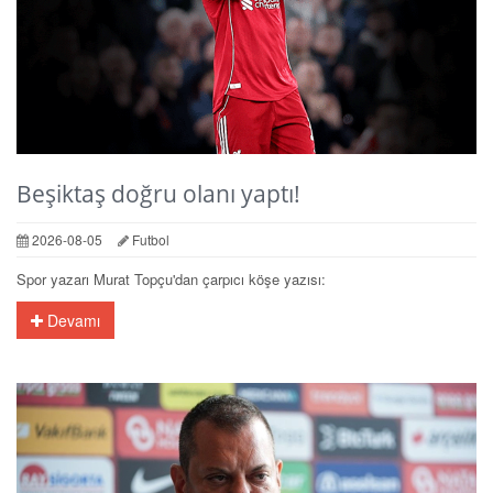
Beşiktaş doğru olanı yaptı!
2026-08-05
Futbol
Spor yazarı Murat Topçu'dan çarpıcı köşe yazısı:
Devamı