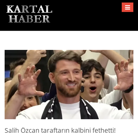
Toggle
navigat
Salih Özcan taraftarın kalbini fethetti!